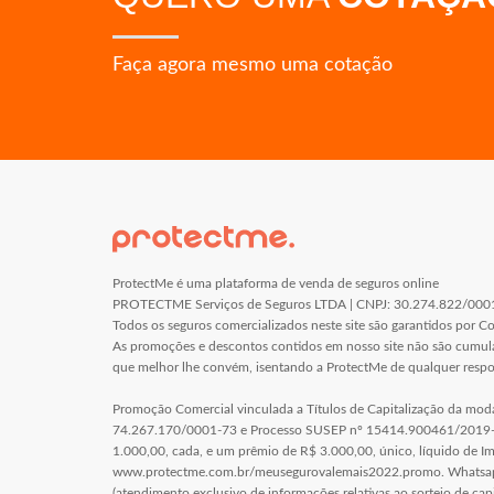
Faça agora mesmo uma cotação
ProtectMe é uma plataforma de venda de seguros online
PROTECTME Serviços de Seguros LTDA | CNPJ: 30.274.822/0001-2
Todos os seguros comercializados neste site são garantidos por C
As promoções e descontos contidos em nosso site não são cumulat
que melhor lhe convém, isentando a ProtectMe de qualquer respo
Promoção Comercial vinculada a Títulos de Capitalização da mo
74.267.170/0001-73 e Processo SUSEP nº 15414.900461/2019-16
1.000,00, cada, e um prêmio de R$ 3.000,00, único, líquido de 
www.protectme.com.br/meusegurovalemais2022.promo. What
(atendimento exclusivo de informações relativas ao sorteio de c