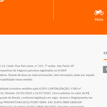
Moto
C
1 | Sede: Rua Pais Leme, nº 215, 7º andar, São Paulo-SP
ompanhias de Seguros parceiras registradas na SUSEP.
ivos. Diante de duas ou mais promoções, será necessário optar por aquela
nsabilidade nesse sentido.
dalidade incentivo emitidos pela ICATU CAPITALIZAÇÃO, CNPJ nº
. Período: 01/02/2022 a 31/07/2022. Cinco prêmios no valor de R$
Imposto de Renda, conforme legislação em vigor. Acesse o Regulamento em
sapp PROMOTORA (011) 95287-0084. SAC ICATU 0800 2860109
apitalização). Ouvidoria ICATU: 0800 286 0047. "Imagens meramente