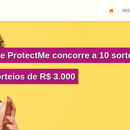
SE
te ProtectMe concorre a 10 sort
orteios de R$ 3.000