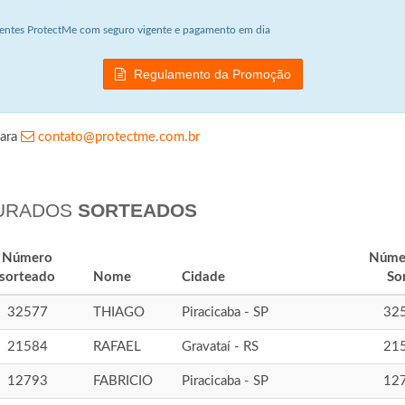
ientes ProtectMe com seguro vigente e pagamento em dia
Regulamento da Promoção
para
contato@protectme.com.br
GURADOS
SORTEADOS
Número
Núme
sorteado
Nome
Cidade
So
32577
THIAGO
Piracicaba - SP
32
21584
RAFAEL
Gravataí - RS
21
12793
FABRICIO
Piracicaba - SP
12