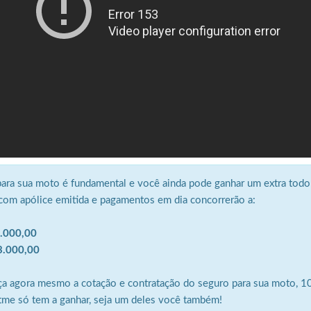
para sua moto é fundamental e você ainda pode ganhar um extra todo
com apólice emitida e pagamentos em dia concorrerão a:
1.000,00
 3.000,00
ça agora mesmo a cotação e contratação do seguro para sua moto, 10
ctme só tem a ganhar, seja um deles você também!