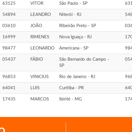
63125
VITOR
São Paulo - SP
63
54894
LEANDRO
Niterói - RJ
54
03610
JOÃO
Ribeirão Preto - SP
03
16999
RIMENES
Nova Iguaçu - RJ
17
98477
LEONARDO
Americana - SP
98
05437
FÁBIO
São Bernardo do Campo -
05
SP
96853
VINICIUS
Rio de Janeiro - RJ
96
64041
LUIS
Curitiba - PR
64
17435
MARCOS
Ibirité - MG
17
O